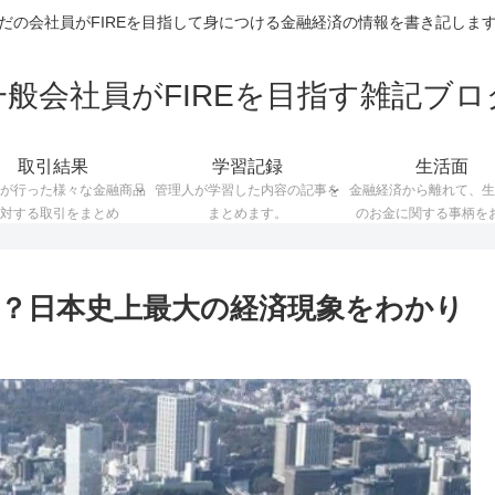
だの会社員がFIREを目指して身につける金融経済の情報を書き記しま
一般会社員がFIREを目指す雑記ブロ
取引結果
学習記録
生活面
が行った様々な金融商品
管理人が学習した内容の記事を
金融経済から離れて、生
対する取引をまとめ
まとめます。
のお金に関する事柄を
？日本史上最大の経済現象をわかり