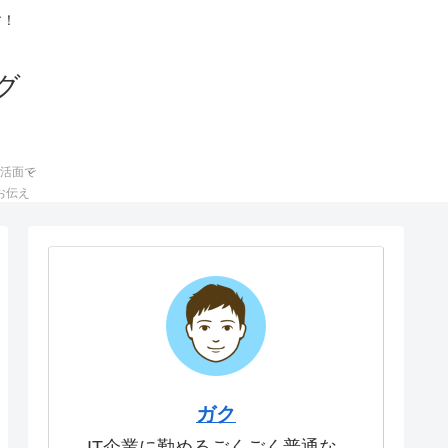
す！
グ
活面で
お伝え
ガク
IT企業に勤めるごくごく普通な