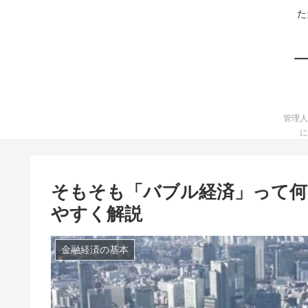
た
管理人
に
そもそも「バブル経済」って何
やすく解説
金融経済の基本