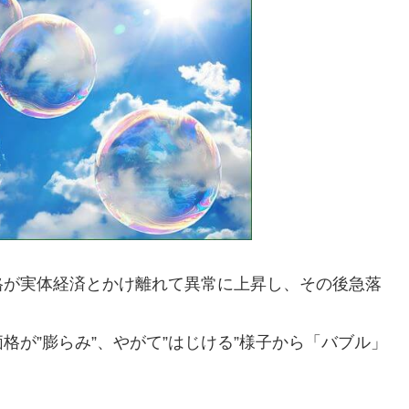
格が実体経済とかけ離れて異常に上昇し、その後急落
が”膨らみ”、やがて”はじける”様子から「バブル」