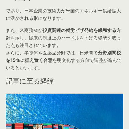
であり、日本企業の技術力が米国のエネルギー供給拡大
に活かされる形になります。
また、米商務省が
投資関連の就労ビザ発給を緩和する方
針
を示し、従来の制度上のハードルを下げる姿勢を取っ
た点も注目されています。
さらに、半導体や医薬品分野では、日米間で
分野別関税
を15％に据え置く合意
を明文化する方向で調整が進んで
いるといいます。
記事に至る経緯