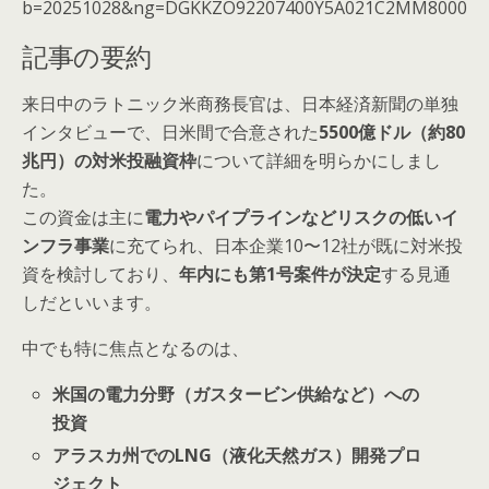
b=20251028&ng=DGKKZO92207400Y5A021C2MM8000
記事の要約
来日中のラトニック米商務長官は、日本経済新聞の単独
インタビューで、日米間で合意された
5500億ドル（約80
兆円）の対米投融資枠
について詳細を明らかにしまし
た。
この資金は主に
電力やパイプラインなどリスクの低いイ
ンフラ事業
に充てられ、日本企業10〜12社が既に対米投
資を検討しており、
年内にも第1号案件が決定
する見通
しだといいます。
中でも特に焦点となるのは、
米国の電力分野（ガスタービン供給など）への
投資
アラスカ州でのLNG（液化天然ガス）開発プロ
ジェクト