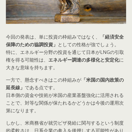
今回の発表は、単に投資の枠組みではなく、
「経済安全
保障のための協調投資」
としての性格が強でしょう。
特に、エネルギー分野の投資を通じて日本がLNGの引取
権を得る可能性は、
エネルギー調達の多様化と安定化
に
大きな意味を持ちます。
一方で、懸念すべきはこの枠組みが
「米国の国内政策の
延長線」
である点です。
日本側の資金や技術が米国の産業基盤強化に活用される
ことで、対等な関係が保たれるかどうかは今後の運用次
第になります。
しかし、米商務省が就労ビザ発給に関与するという制度
的柔軟さは、日系企業の参入を後押しする可能性があり