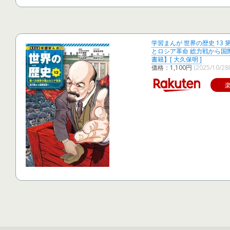
学習まんが 世界の歴史 13
とロシア革命 総力戦から国
書籍】[ 大久保明 ]
価格：1,100円
(2025/10/2