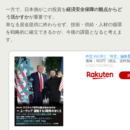
一方で、日本側がこの投資を
経済安全保障の観点からど
う活かすか
が重要です。
単なる資金提供に終わらせず、技術・供給・人材の循環
を戦略的に確立できるかが、今後の課題となると考えま
す。
外交 Vol.93 [ 「外交」編集
価格：902円（税込、送料無
(2025/10/28時点)